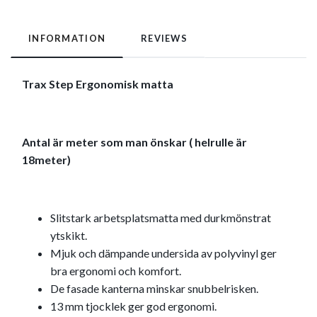
INFORMATION
REVIEWS
Trax Step Ergonomisk matta
Antal är meter som man önskar ( helrulle är
18meter)
Slitstark arbetsplatsmatta med durkmönstrat
ytskikt.
Mjuk och dämpande undersida av polyvinyl ger
bra ergonomi och komfort.
De fasade kanterna minskar snubbelrisken.
13 mm tjocklek ger god ergonomi.