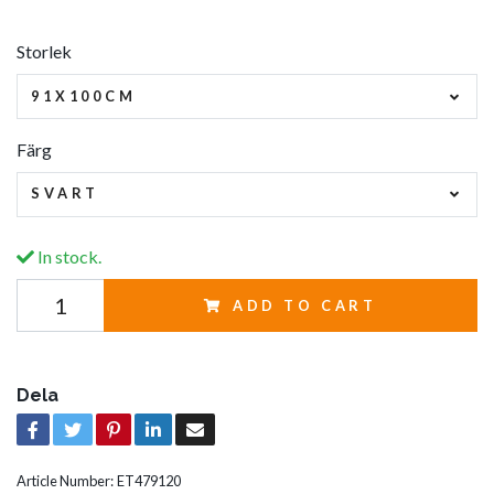
Storlek
91X100CM
Färg
SVART
In stock.
ADD TO CART
Dela
Article Number:
ET479120