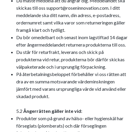
Du måste meddela att du ångrar dig. Meddelandet ska
skickas till oss
support@roseninnovation.com
. I ditt
meddelande ska ditt namn, din adress, e-postadress,
ordernumret samt vilka varor som returneringen gäller
framgå klart och tydligt.
Du bör omedelbart och senast inom lagstiftad 14 dagar
efter ångermeddelandet returnera produkterna till oss.
Du står för returfrakt, leverans och skick på
produkterna vid retur, produkterna bör därför skickas
välpaketerade och i ursprunglig förpackning.
På återbetalningsbeloppet förbehåller vi oss rätten att
dra av en summa motsvarande värdeminskningen
jämfört med varans ursprungliga värde vid använd eller
skadad produkt.
5.2
Ångerrätten gäller inte vid:
Produkter som på grund av hälso- eller hygienskäl har
förseglats (plomberats) och där förseglingen